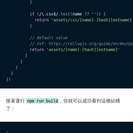
}
if
(
/
\.css$
/
.
test
(
name 
??
''
)
)
{
return
'assets/css/[name]-[hash][extname]
}
// default value
// ref: https://rollupjs.org/guide/en/#outp
return
'assets/[name]-[hash][extname]'
}
}
}
}
}
)
接著運行
，你就可以成功看到這種結構
npm run build
了：
.
