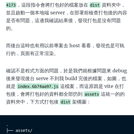
，這段指令會將打包好的檔案放在
資料夾中，
4173
dist
並且啟動一個本地端 server，在部署前檢查打包後的內容
是否有問題，這邊我確認結果後，發現打包是沒有問題
的。
而後台這時也有用以前專案去 host 看看，發現也是可執
行的，頁面有正常渲染。
確認不是程式方面的問題，於是我們就根據問題來 debug
後來發現後台 serve 不到我 build 完後的檔案，如圖，也
就是
這檔案，而這原因是 vite 在打
index.6b74aa97.js
包後，會將打包好的資料都全部扔到
這統一的的
assets
資料夾中，下方式打包後
架構圗：
dist
.

├── assets/
