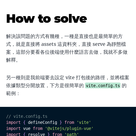
How to solve
解決該問題的方式有幾種，一種是直接也是最簡單的方
式，就是直接將 assets 這資料夾，直接 serve 為靜態檔
案，這部分要看各位後端使用什麼語言去做，我就不多做
解釋。
另一種則是我前端要去設定 vite 打包後的路徑，並將檔案
依據類型分開放置，下方是很簡單的
的
vite.config.ts
範例：
// vite.config.ts
import
{
 defineConfig 
}
from
'vite'
import
 vue 
from
'@vitejs/plugin-vue'
import
{
 resolve 
}
from
'path'