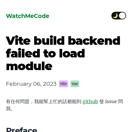
WatchMeCode
Vite build backend
failed to load
module
February 06, 2023
vite
vue
有任何問題，我能幫上忙的話都能到
github
發 issue 問
我。
Preface